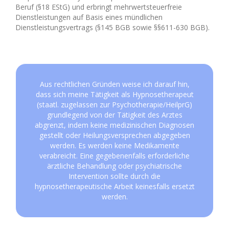
Beruf (§18 EStG) und erbringt mehrwertsteuerfreie
Dienstleistungen auf Basis eines mündlichen
Dienstleistungsvertrags (§145 BGB sowie §§611-630 BGB).
Aus rechtlichen Gründen weise ich darauf hin,
dass sich meine Tätigkeit als Hypnosetherapeut
(staatl. zugelassen zur Psychotherapie/HeilprG)
grundlegend von der Tätigkeit des Arztes
abgrenzt, indem keine medizinischen Diagnosen
gestellt oder Heilungsversprechen abgegeben
werden. Es werden keine Medikamente
verabreicht. Eine gegebenenfalls erforderliche
ärztliche Behandlung oder psychiatrische
Intervention sollte durch die
hypnosetherapeutische Arbeit keinesfalls ersetzt
werden.