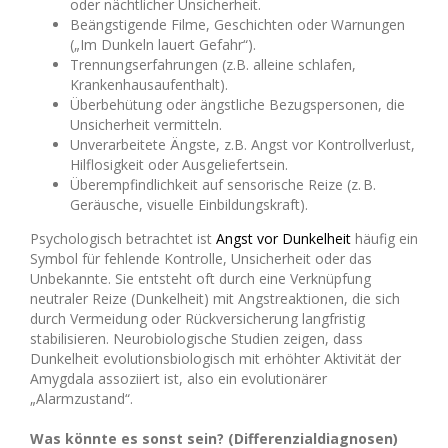
oder nächtlicher Unsicherheit.
Beängstigende Filme, Geschichten oder Warnungen
(„Im Dunkeln lauert Gefahr“).
Trennungserfahrungen (z.B. alleine schlafen,
Krankenhausaufenthalt).
Überbehütung oder ängstliche Bezugspersonen, die
Unsicherheit vermitteln.
Unverarbeitete Ängste, z.B. Angst vor Kontrollverlust,
Hilflosigkeit oder Ausgeliefertsein.
Überempfindlichkeit auf sensorische Reize (z. B.
Geräusche, visuelle Einbildungskraft).
Psychologisch betrachtet ist
Angst vor Dunkelheit
häufig ein
Symbol für fehlende Kontrolle, Unsicherheit oder das
Unbekannte. Sie entsteht oft durch eine Verknüpfung
neutraler Reize (Dunkelheit) mit Angstreaktionen, die sich
durch Vermeidung oder Rückversicherung langfristig
stabilisieren. Neurobiologische Studien zeigen, dass
Dunkelheit evolutionsbiologisch mit erhöhter Aktivität der
Amygdala assoziiert ist, also ein evolutionärer
„Alarmzustand“.
Was könnte es sonst sein? (Differenzialdiagnosen)