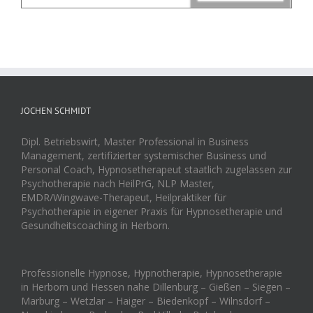
JOCHEN SCHMIDT
Dipl. Betriebswirt, Master Professional in Business
Management, zertifizierter systemischer Business und
Personal Coach, Hypnosetherapeut staatlich zugelassen zur
Psychotherapie nach HeilPrG, NLP Master,
EMDR/Wingwave-Therapeut, Heilpraktiker für
Psychotherapie in eigener Praxis für Hypnosetherapie und
Gesundheitscoaching in Herborn.
Professionelle Hypnose, Hypnotherapie, Hypnosetherapie
in Herborn und Hessen nahe Dillenburg – Gießen – Siegen –
Marburg – Wetzlar – Haiger – Biedenkopf – Wilnsdorf –