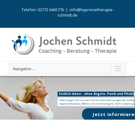
Telefon: 02772 6465776
|
info@hypnosetherapie-
schmidt.de
Navigation ...
Endlich leben - ohne Ängste, Panik und Phobi
Überzeugen Sie sich von meinen Dienstleistungen der
auflö
Hypnosetherapie, effektiv und nachhaltig für mehr Lebensqua
Jetzt informier