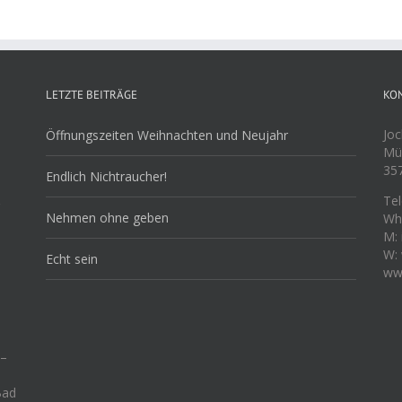
LETZTE BEITRÄGE
KO
Jo
Öffnungszeiten Weihnachten und Neujahr
Mü
35
Endlich Nichtraucher!
Tel
Nehmen ohne geben
Wh
M:
W:
Echt sein
ww
 –
Bad