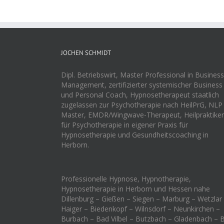
JOCHEN SCHMIDT
Dipl. Betriebswirt, Master Professional in Business
Management, zertifizierter systemischer Business
und Personal Coach, Hypnosetherapeut staatlich
zugelassen zur Psychotherapie nach HeilPrG, NLP
Master, EMDR/Wingwave-Therapeut, Heilpraktiker
für Psychotherapie in eigener Praxis für
Hypnosetherapie und Gesundheitscoaching in
Herborn.
Professionelle Hypnose, Hypnotherapie,
Hypnosetherapie in Herborn und Hessen nahe
Dillenburg – Gießen – Siegen – Marburg – Wetzlar
Haiger – Biedenkopf – Wilnsdorf – Neunkirchen –
Burbach – Bad Vilbel – Butzbach – Gladenbach – 