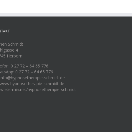
NTAKT
chen Schmidt
hlgasse 4
745 Herborn
efon: 0 27 72 – 64 65 776
atsApp: 0 27 72 – 64 65 776
 info@hypnosetherapie-schmidt.de
 www.hypnosetherapie-schmidt.de
w.etermin.net/hypnosetherapie-schmidt